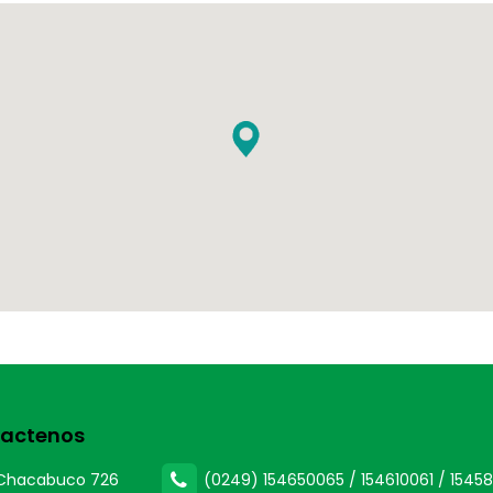
actenos
Chacabuco 726
(0249) 154650065 / 154610061 / 15458