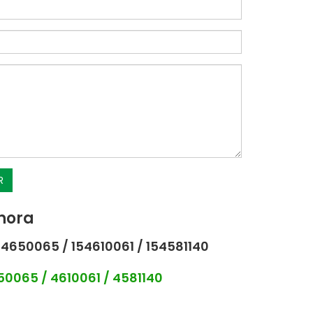
R
hora
4650065 / 154610061 / 154581140
0065 / 4610061 / 4581140