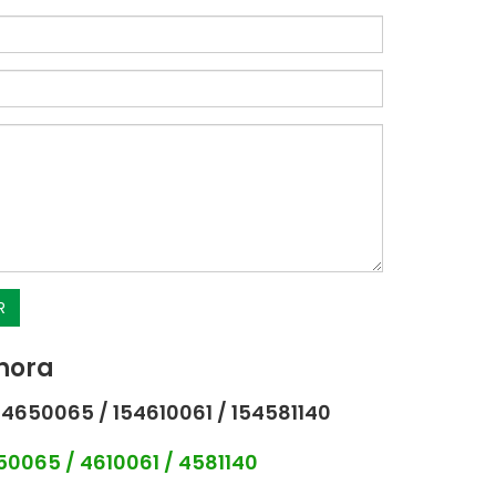
R
hora
4650065 / 154610061 / 154581140
0065 / 4610061 / 4581140