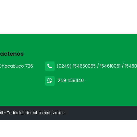
actenos
Chacabuco 726
(0249) 154650065 / 154610061 / 15458
249 4581140
dil - Todos los derechos reservados