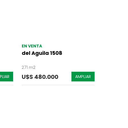
EN VENTA
del Aguila 1508
271 m2
U$S 480.000
PLIAR
AMPLIAR