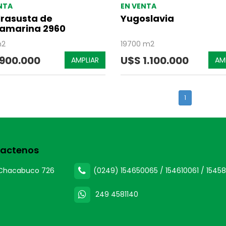
NTA
EN VENTA
Irasusta de
Yugoslavia
amarina 2960
m2
19700 m2
 900.000
U$S 1.100.000
AMPLIAR
AM
1
actenos
Chacabuco 726
(0249) 154650065 / 154610061 / 15458
249 4581140