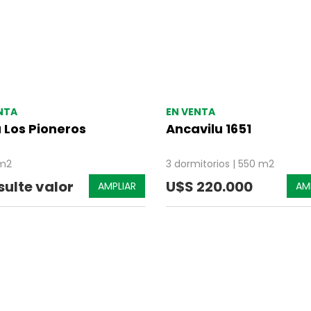
NTA
EN VENTA
 Los Pioneros
Ancavilu 1651
m2
3 dormitorios | 550 m2
ulte valor
U$S 220.000
AMPLIAR
AM