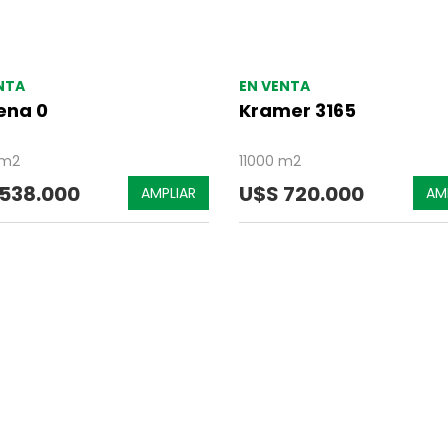
NTA
EN VENTA
lena 0
Kramer 3165
 m2
11000 m2
 538.000
U$S 720.000
AMPLIAR
AM