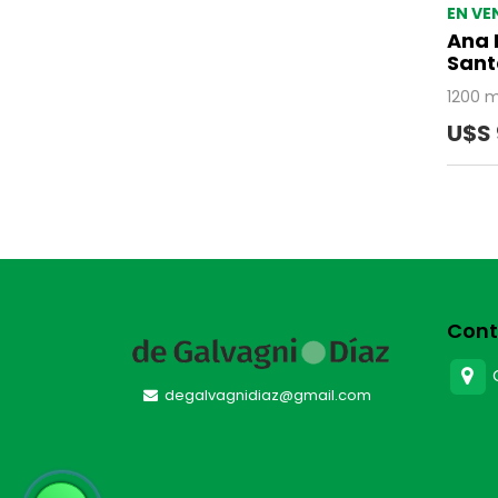
EN VE
Ana 
Sant
1200 
U$S
Cont
degalvagnidiaz@gmail.com